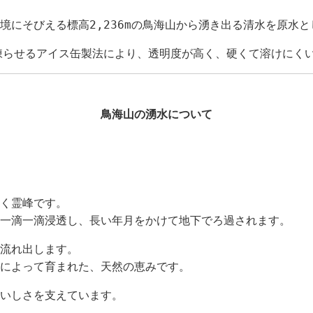
境にそびえる標高2,236mの鳥海山から湧き出る清水を原水と
凍らせるアイス缶製法により、透明度が高く、硬くて溶けにく
鳥海山の湧水について
く霊峰です。
一滴一滴浸透し、長い年月をかけて地下でろ過されます。
流れ出します。
によって育まれた、天然の恵みです。
いしさを支えています。